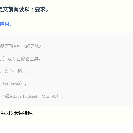
提交前阅读以下要求。
的应用：
）到智能剪辑APP（如剪映）。
司机）及专业修图工具。
ey、文心一格）。
nthesia）。
be Podcast、Murf AI）。
性或技术独特性。