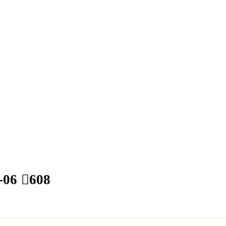
-06
608