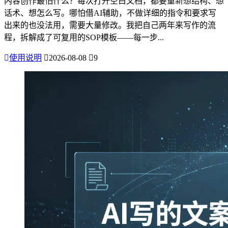
内容创作最怕什么？每次打开空白文档，都要重新想结构、想
话术、想怎么写。哪怕借AI辅助，不做详细的指令和要求写
出来的也没法用，需要大量修改。我把自己两年来写作的流
程，拆解成了可复用的SOP模板——每一步...
使用说明
2026-08-08
9