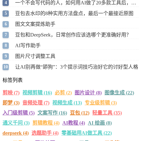
一个不会写代码的人，如何用AI做了20多款工具后，最终决定专注做这件事
豆包去水印的8种实用方法盘点，最后一个最接近原图
图文文案提炼助手
豆包和DeepSeek，日常创作应该选哪个更准确好用？
AI写作助手
图片尺寸调整工具
让AI别再做“舔狗”：3个提示词技巧治好它的讨好型人格
标签列表
剪映
(7)
视频剪辑
(16)
必剪
(2)
图片设计
(8)
图像生成
(22)
即梦
(3)
音频处理
(7)
视频生成
(13)
专业级剪辑
(3)
入门级剪辑
(5)
文案写作
(16)
豆包
(12)
轻量工具
(35)
通义千问
(3)
剪辑教程
(4)
AI教程
(4)
AI 绘画
(8)
deepseek
(4)
选题助手
(4)
零基础用AI做工具
(22)